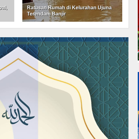
al,
Ratusan Rumah di Kelurahan Ujuna
Terendam Banjir