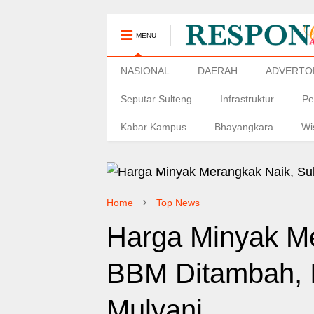
MENU
NASIONAL
DAERAH
ADVERTO
Seputar Sulteng
Infrastruktur
Pe
Kabar Kampus
Bhayangkara
Wi
Home
Top News
Harga Minyak Me
BBM Ditambah, I
Mulyani