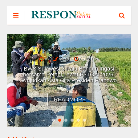
0
Admin
Aug 05, 2026
BWS Sulawesi 3 Palu Bangun Irigasi
bersama Petani Lewat P3TGAI 2026,
Wujudkan Asta Cita Presiden Prabowo
READMORE