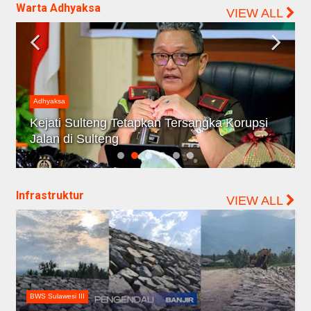
Warta Adhyaksa
VIEW ALL
Adhyaksa
Kejati Sulteng Tetapkan Tersangka Korupsi
Jalan di Sulteng
Infrastruktur
VIEW ALL
BWS Sulawesi III