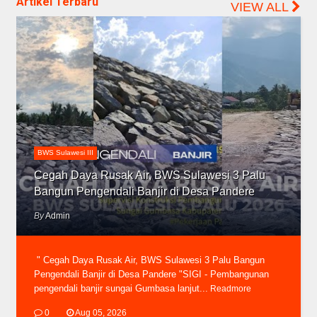
Artikel Terbaru
VIEW ALL
BWS Sulawesi III
Cegah Daya Rusak Air, BWS Sulawesi 3 Palu
Bangun Pengendali Banjir di Desa Pandere
By
Admin
" Cegah Daya Rusak Air, BWS Sulawesi 3 Palu Bangun
Pengendali Banjir di Desa Pandere "SIGI - Pembangunan
pengendali banjir sungai Gumbasa lanjut...
Readmore
0
Aug 05, 2026