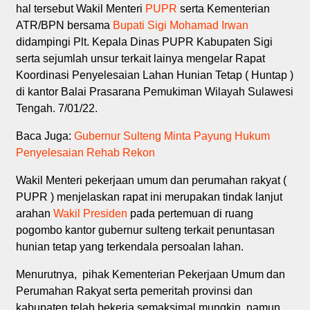
hal tersebut Wakil Menteri
PUPR
serta Kementerian
ATR/BPN bersama
Bupati Sigi Mohamad Irwan
didampingi Plt. Kepala Dinas PUPR Kabupaten Sigi
serta sejumlah unsur terkait lainya mengelar Rapat
Koordinasi Penyelesaian Lahan Hunian Tetap ( Huntap )
di kantor Balai Prasarana Pemukiman Wilayah Sulawesi
Tengah. 7/01/22.
Baca Juga:
Gubernur Sulteng Minta Payung Hukum
Penyelesaian Rehab Rekon
Wakil Menteri pekerjaan umum dan perumahan rakyat (
PUPR ) menjelaskan rapat ini merupakan tindak lanjut
arahan
Wakil Presiden
pada pertemuan di ruang
pogombo kantor gubernur sulteng terkait penuntasan
hunian tetap yang terkendala persoalan lahan.
Menurutnya, pihak Kementerian Pekerjaan Umum dan
Perumahan Rakyat serta pemeritah provinsi dan
kabupaten telah bekerja semaksimal mungkin, namun