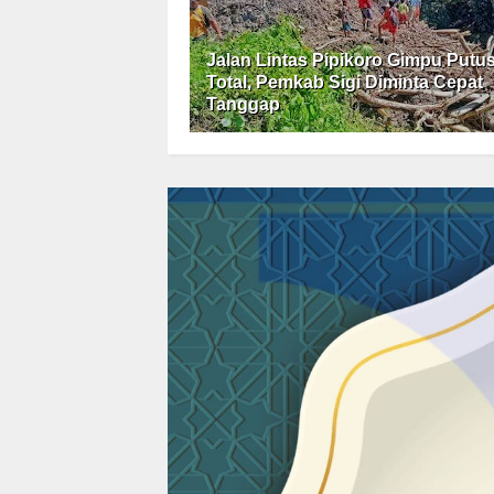
Jalan Lintas Pipikoro Gimpu Putu
Total, Pemkab Sigi Diminta Cepat
Tanggap