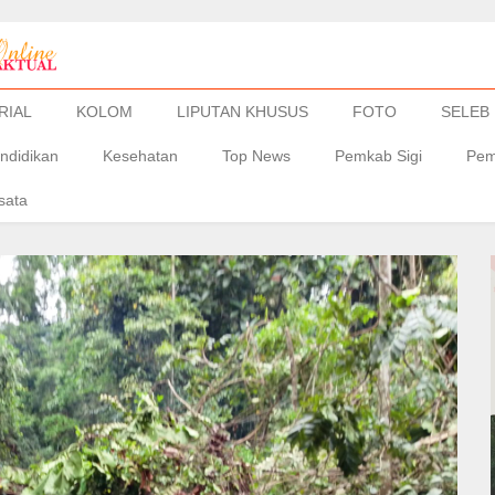
RIAL
KOLOM
LIPUTAN KHUSUS
FOTO
SELEB
ndidikan
Kesehatan
Top News
Pemkab Sigi
Pem
sata