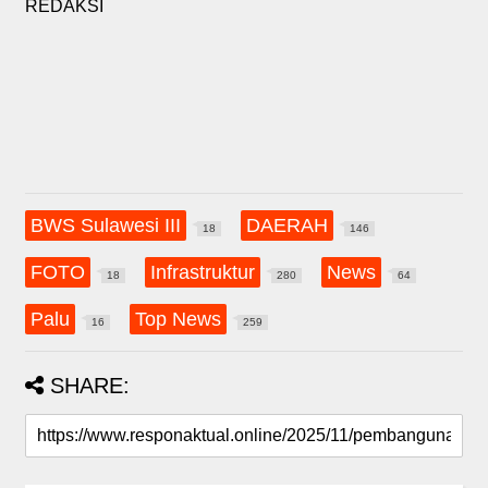
REDAKSI
BWS Sulawesi III
DAERAH
18
146
FOTO
Infrastruktur
News
18
280
64
Palu
Top News
16
259
SHARE: