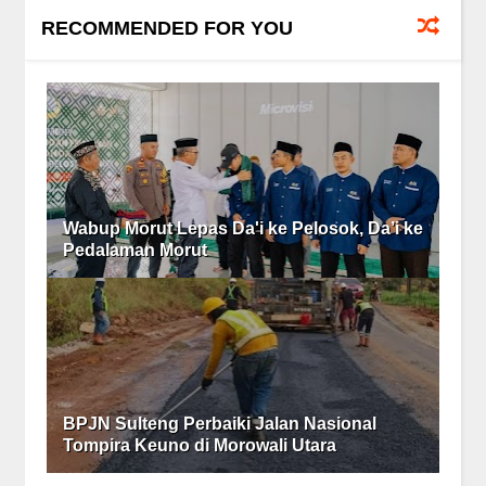
RECOMMENDED FOR YOU
Wabup Morut Lepas Da'i ke Pelosok, Da’i ke
Pedalaman Morut
BPJN Sulteng Perbaiki Jalan Nasional
Tompira Keuno di Morowali Utara