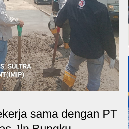
ekerja sama dengan PT
as Jln Bungku -