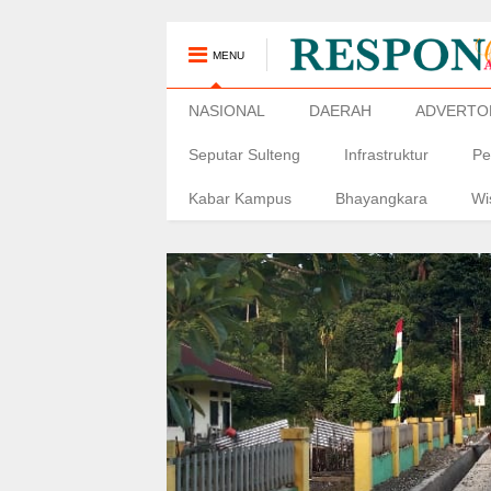
MENU
NASIONAL
DAERAH
ADVERTO
Seputar Sulteng
Infrastruktur
Pe
Kabar Kampus
Bhayangkara
Wi