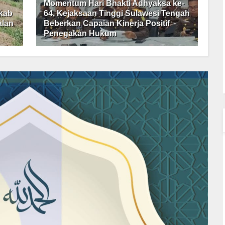
Momentum Hari Bhakti Adhyaksa ke-
kab
64, Kejaksaan Tinggi Sulawesi Tengah
alan
Beberkan Capaian Kinerja Positif
Penegakan Hukum