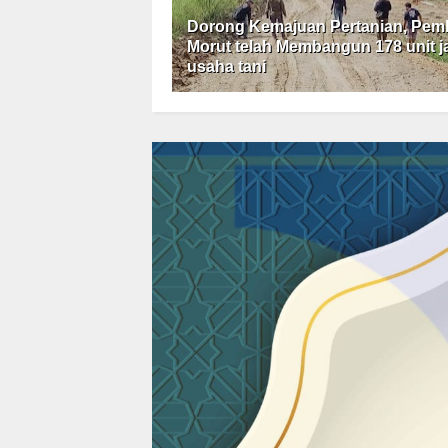
Dorong Kemajuan Pertanian, Pem
Morut telah Membangun 178 unit j
usaha tani