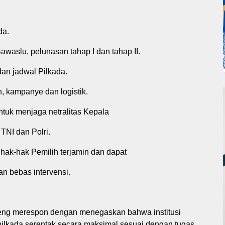
da.
aslu, pelunasan tahap I dan tahap II.
an jadwal Pilkada.
h, kampanye dan logistik.
ntuk menjaga netralitas Kepala
TNI dan Polri.
hak-hak Pemilih terjamin dan dapat
n bebas intervensi.
lteng merespon dengan menegaskan bahwa institusi
lkada serentak secara maksimal sesuai dengan tugas