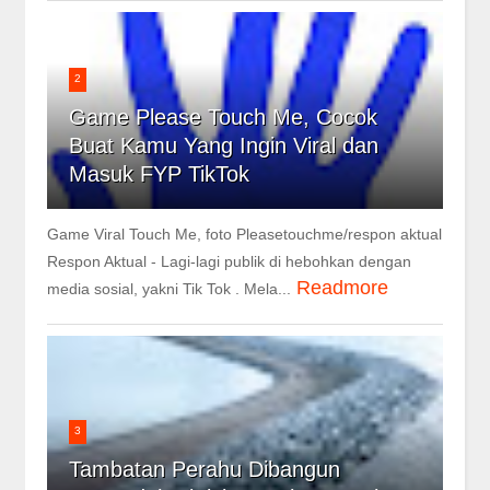
2
Game Please Touch Me, Cocok
Buat Kamu Yang Ingin Viral dan
Masuk FYP TikTok
Game Viral Touch Me, foto Pleasetouchme/respon aktual
Respon Aktual - Lagi-lagi publik di hebohkan dengan
Readmore
media sosial, yakni Tik Tok . Mela...
3
Tambatan Perahu Dibangun