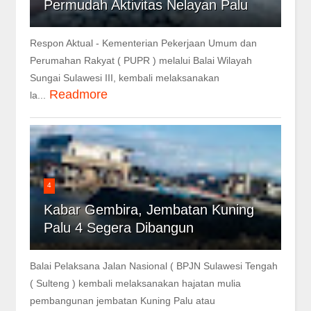
Permudah Aktivitas Nelayan Palu
Respon Aktual - Kementerian Pekerjaan Umum dan
Perumahan Rakyat ( PUPR ) melalui Balai Wilayah
Sungai Sulawesi III, kembali melaksanakan
Readmore
la...
4
Kabar Gembira, Jembatan Kuning
Palu 4 Segera Dibangun
Balai Pelaksana Jalan Nasional ( BPJN Sulawesi Tengah
( Sulteng ) kembali melaksanakan hajatan mulia
pembangunan jembatan Kuning Palu atau