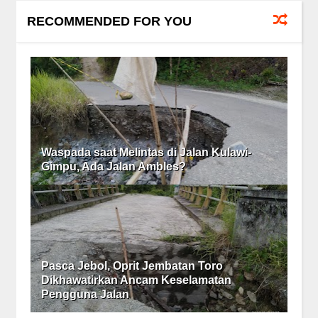
RECOMMENDED FOR YOU
Waspada saat Melintas di Jalan Kulawi-
Gimpu, Ada Jalan Ambles?
Pasca Jebol, Oprit Jembatan Toro
Dikhawatirkan Ancam Keselamatan
Pengguna Jalan