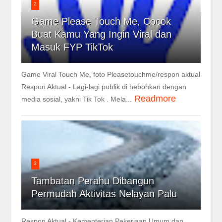
2
Game Please Touch Me, Cocok
Buat Kamu Yang Ingin Viral dan
Masuk FYP TikTok
Game Viral Touch Me, foto Pleasetouchme/respon aktual
Respon Aktual - Lagi-lagi publik di hebohkan dengan
Readmore
media sosial, yakni Tik Tok . Mela...
3
Tambatan Perahu Dibangun
Permudah Aktivitas Nelayan Palu
Respon Aktual - Kementerian Pekerjaan Umum dan