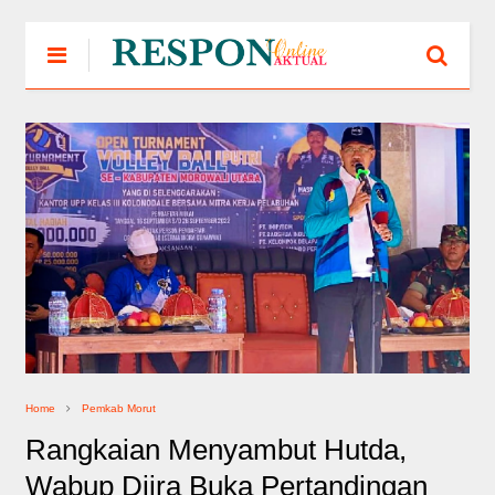
Home
Pemkab Morut
Rangkaian Menyambut Hutda,
Wabup Djira Buka Pertandingan