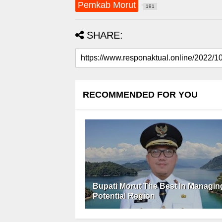
Pemkab Morut
191
SHARE:
RECOMMENDED FOR YOU
Bupati Morut The Best In Managin
Potential Region