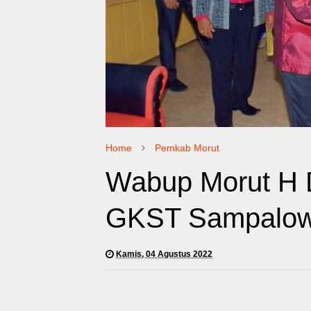
Home
Pemkab Morut
Wabup Morut H D
GKST Sampalo
Kamis, 04 Agustus 2022