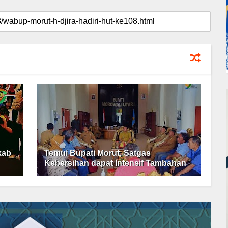
kab
Temui Bupati Morut, Satgas
Kebersihan dapat Intensif Tambahan