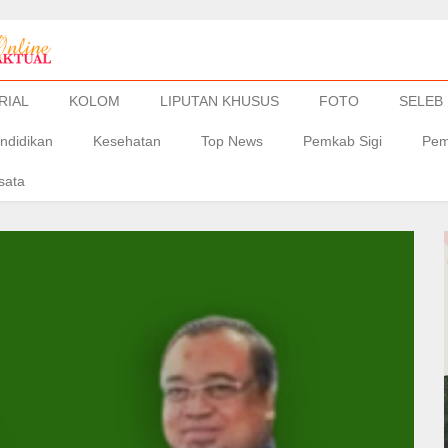
RIAL
KOLOM
LIPUTAN KHUSUS
FOTO
SELEB
ndidikan
Kesehatan
Top News
Pemkab Sigi
Pem
sata