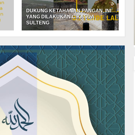
DUKUNG KETAHANAN PANGAN, INI
YANG DILAKUKAN CIKASDA
SULTENG