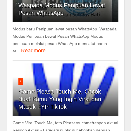
Waspada Modus Penipuan Lewat
Pesan WhatsApp
Modus baru Penipuan lewat pesan WhatsApp Waspada
Modus Penipuan Lewat Pesan WhatsApp Modus
penipuan melalui pesan WhatsApp mencatut nama
Readmore
ar...
2
Game Please Touch Me, Cocok
Buat Kamu Yang Ingin Viral dan
Masuk FYP TikTok
Game Viral Touch Me, foto Pleasetouchme/respon aktual
Respon Aktual - Lagi-lagi publik di hebohkan dengan