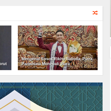
Mengenal Sosok Rikho Sabolla, Putra
orut
Pariwisata Morowali Utara