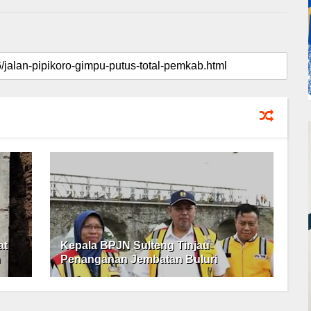
at
Kepala BPJN Sulteng Tinjau
n
Penanganan Jembatan Buluri