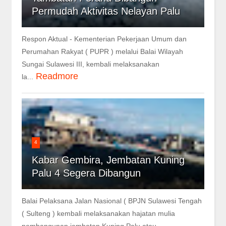
Permudah Aktivitas Nelayan Palu
Respon Aktual - Kementerian Pekerjaan Umum dan
Perumahan Rakyat ( PUPR ) melalui Balai Wilayah
Sungai Sulawesi III, kembali melaksanakan
Readmore
la...
4
Kabar Gembira, Jembatan Kuning
Palu 4 Segera Dibangun
Balai Pelaksana Jalan Nasional ( BPJN Sulawesi Tengah
( Sulteng ) kembali melaksanakan hajatan mulia