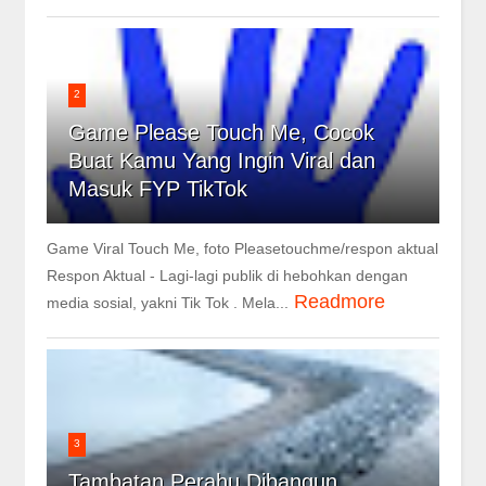
2
Game Please Touch Me, Cocok
Buat Kamu Yang Ingin Viral dan
Masuk FYP TikTok
Game Viral Touch Me, foto Pleasetouchme/respon aktual
Respon Aktual - Lagi-lagi publik di hebohkan dengan
Readmore
media sosial, yakni Tik Tok . Mela...
3
Tambatan Perahu Dibangun