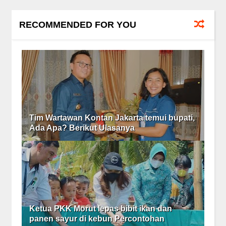
RECOMMENDED FOR YOU
Tim Wartawan Kontan Jakarta temui bupati,
Ada Apa? Berikut Ulasanya
Ketua PKK Morut lepas bibit ikan dan
panen sayur di kebun Percontohan