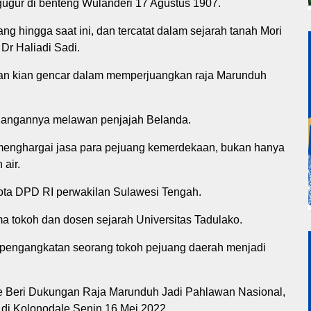
ugur di benteng Wulanderi 17 Agustus 1907.
ng hingga saat ini, dan tercatat dalam sejarah tanah Mori
Dr Haliadi Sadi.
gan kian gencar dalam memperjuangkan raja Marunduh
rjuangannya melawan penjajah Belanda.
menghargai jasa para pejuang kemerdekaan, bukan hanya
 air.
ota DPD RI perwakilan Sulawesi Tengah.
a tokoh dan dosen sejarah Universitas Tadulako.
 pengangkatan seorang tokoh pejuang daerah menjadi
Beri Dukungan Raja Marunduh Jadi Pahlawan Nasional,
 di Kolonodale Senin 16 Mei 2022.