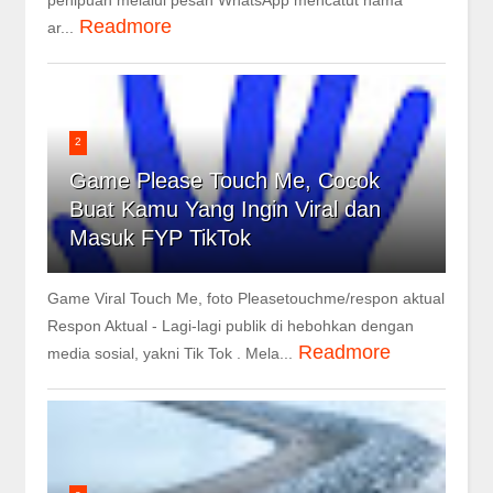
penipuan melalui pesan WhatsApp mencatut nama
Readmore
ar...
2
Game Please Touch Me, Cocok
Buat Kamu Yang Ingin Viral dan
Masuk FYP TikTok
Game Viral Touch Me, foto Pleasetouchme/respon aktual
Respon Aktual - Lagi-lagi publik di hebohkan dengan
Readmore
media sosial, yakni Tik Tok . Mela...