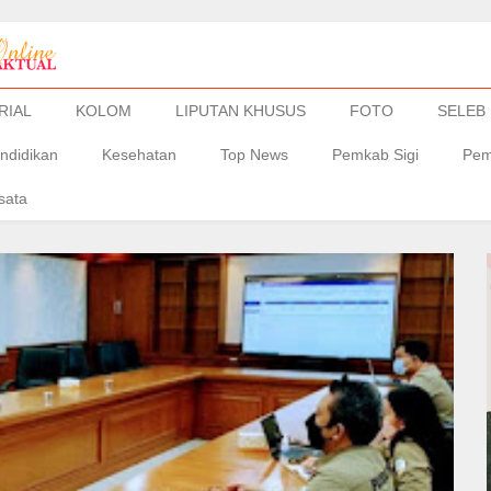
RIAL
KOLOM
LIPUTAN KHUSUS
FOTO
SELEB
ndidikan
Kesehatan
Top News
Pemkab Sigi
Pem
sata