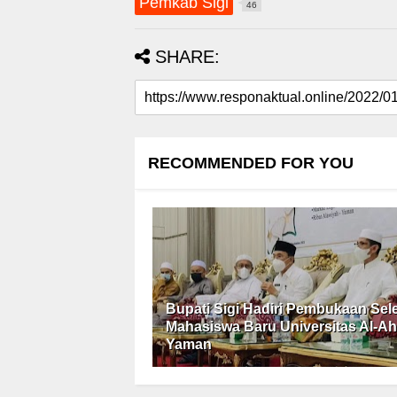
Pemkab Sigi
46
SHARE:
RECOMMENDED FOR YOU
Bupati Sigi Hadiri Pembukaan Sel
Mahasiswa Baru Universitas Al-Ah
Yaman