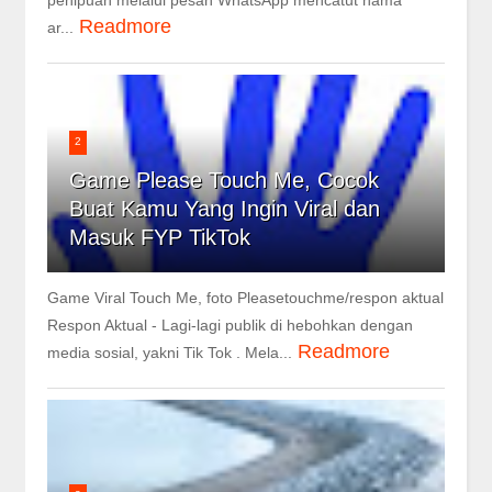
penipuan melalui pesan WhatsApp mencatut nama
Readmore
ar...
2
Game Please Touch Me, Cocok
Buat Kamu Yang Ingin Viral dan
Masuk FYP TikTok
Game Viral Touch Me, foto Pleasetouchme/respon aktual
Respon Aktual - Lagi-lagi publik di hebohkan dengan
Readmore
media sosial, yakni Tik Tok . Mela...