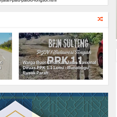
ri
Warga Buol Keluhkan Jalan Nasional
i
Diruas PPK 1.1 Lonu - Bunobogu
Rusak Parah