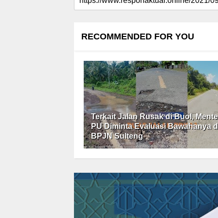
RECOMMENDED FOR YOU
Terkait Jalan Rusak di Buol, Mente
PU Diminta Evaluasi Bawahanya d
BPJN Sulteng