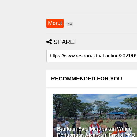
Morut
14
SHARE:
RECOMMENDED FOR YOU
Bantuan Sapi Merupakan Wujud
Perjuangan Aleg Safri Fraksi PKB