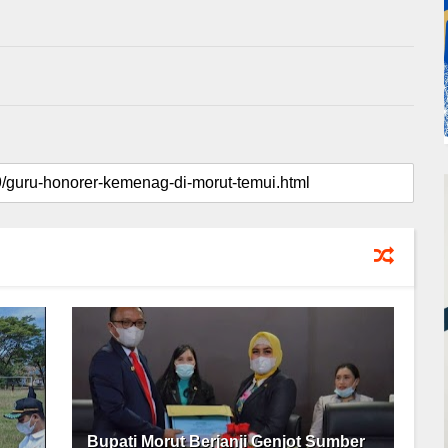
Bupati Morut Berjanji Genjot Sumber