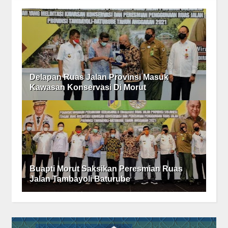
Delapan Ruas Jalan Provinsi Masuk
Kawasan Konservasi Di Morut
Buapti Morut Saksikan Peresmian Ruas
Jalan Tambayoli Baturube