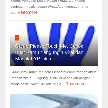
Modus Penipuan Lewat Pesan WhatsApp Modus
penipuan melalui pesan WhatsApp mencatut nama
Readmore
ar...
2
Game Please Touch Me, Cocok
Buat Kamu Yang Ingin Viral dan
Masuk FYP TikTok
Game Viral Touch Me, foto Pleasetouchme/respon aktual
Respon Aktual - Lagi-lagi publik di hebohkan dengan
Readmore
media sosial, yakni Tik Tok . Mela...