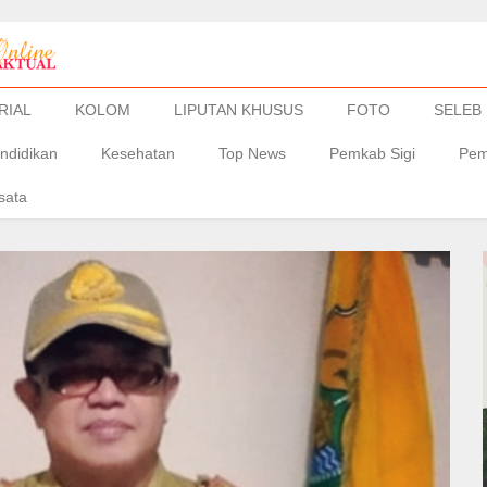
RIAL
KOLOM
LIPUTAN KHUSUS
FOTO
SELEB
ndidikan
Kesehatan
Top News
Pemkab Sigi
Pem
sata