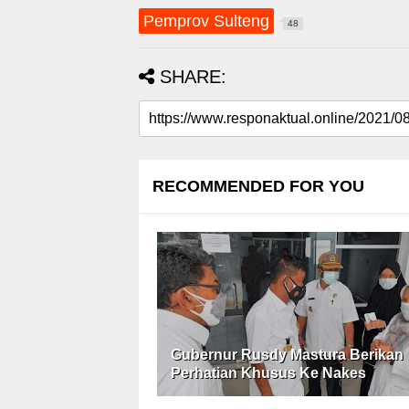
Pemprov Sulteng
48
SHARE:
RECOMMENDED FOR YOU
Gubernur Rusdy Mastura Berikan
Perhatian Khusus Ke Nakes