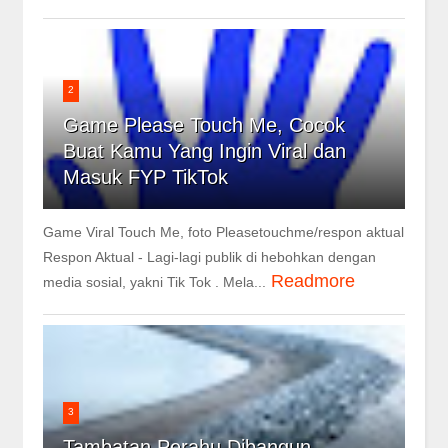
2
Game Please Touch Me, Cocok
Buat Kamu Yang Ingin Viral dan
Masuk FYP TikTok
Game Viral Touch Me, foto Pleasetouchme/respon aktual
Respon Aktual - Lagi-lagi publik di hebohkan dengan
Readmore
media sosial, yakni Tik Tok . Mela...
3
Tambatan Perahu Dibangun