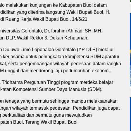
ntalo melakukan kunjungan ke Kabupaten Buol dalam
idikan yang diterima langsung Wakil Bupati Buol, H.
di Ruang Kerja Wakil Bupati Buol. 14/6/21.
niversitas Gorontalo, Dr. Ibrahim Ahmad, SH. MH,
kan DLP, Wakil Rektor 3, Dekan Kehutanan.
n Duluwo Limo Lopohalaa Gorontalo (YP-DLP) melalui
in kerjasama untuk peningkatan kompetensi SDM aparatur
at, serta pengembangan wilayah pedesaan dalam rangka
M unggul dan mendorong laju pertumbuhan ekonomi.
ma Tridharma Perguruan Tinggi program merdeka belajar
gkatan Kompetensi Sumber Daya Manusia (SDM).
lkan tenaga yang bermutu sehingga mampu melaksanakan
ngan wilayah termasuk pedesaan. Pendidikan juga dapat
 berkualitas dan bermutu guna mewujudkan
ten Buol. Terang Wakil Bupati Buol.