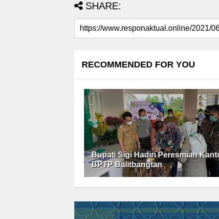
SHARE:
RECOMMENDED FOR YOU
Bupati Sigi Hadiri Peresmian Kant
BPTP Balitbangtan