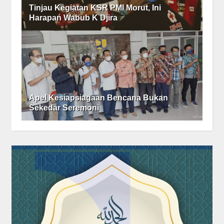
Tinjau Kegiatan KSR PMI Morut, Ini
Harapan Wabub K Djira
Apel Kesiapsiagaan Bencana Bukan
Sekedar Seremoni