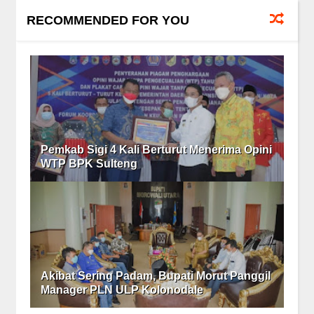
RECOMMENDED FOR YOU
Pemkab Sigi 4 Kali Berturut Menerima Opini
WTP BPK Sulteng
Akibat Sering Padam, Bupati Morut Panggil
Manager PLN ULP Kolonodale