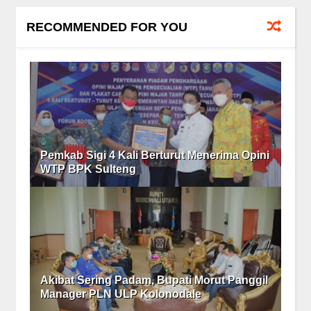
RECOMMENDED FOR YOU
Pemkab Sigi 4 Kali Berturut Menerima Opini
WTP BPK Sulteng
Akibat Sering Padam, Bupati Morut Panggil
Manager PLN ULP Kolonodale